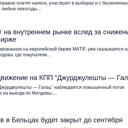
правно платят налоги, участвуют в выборах и с бесконечн
т любые невзгоды…
 на внутреннем рынке вслед за снижен
бирже
ированное на европейской бирже MATIF, уже сказывается н
лдова, где покупатели…
движение на КПП “Джурджулешты — Гал
 "Джурджулешты — Галац" наблюдается повышенный поток
в на выезде из Молдовы.…
в в Бельцах будет закрыт до сентября