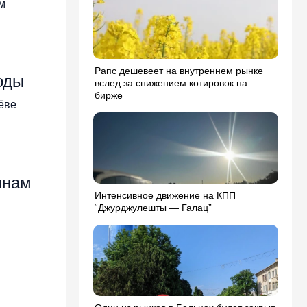
м
Рапс дешевеет на внутреннем рынке
оды
вслед за снижением котировок на
бирже
нёве
инам
Интенсивное движение на КПП
“Джурджулешты — Галац”