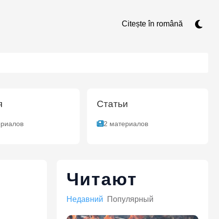
Citește în română
я
Статьи
ериалов
2 материалов
Читают
Недавний
Популярный