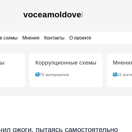
е схемы
Мнения
Контакты
О проекте
цы
Коррупционные схемы
Мнени
76 материалов
15 мат
чил ожоги, пытаясь самостоятельно