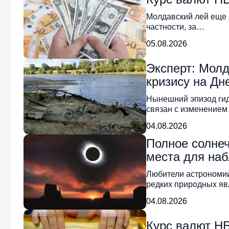
Молдавский лей еще н
частности, за…
05.08.2026
Эксперт: Молд
кризису на Дн
Нынешний эпизод гид
связан с изменением
04.08.2026
Полное солнеч
места для на
Любители астрономии
редких природных я
04.08.2026
Курс валют НБ