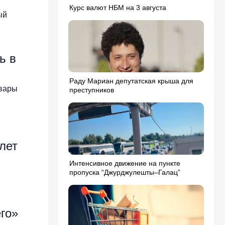
Курс валют НБМ на 3 августа
ый
ь в
Раду Мариан депутатская крыша для
овары
преступников
лет
Интенсивное движение на пункте
пропуска “Джурджулешты–Галац”
го»