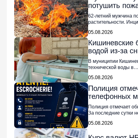
потушить пожа
62-летний мужчина п
растительности. Инц
05.08.2026
Кишиневские 
водой из-за с
В муниципии Кишинев
технической воды в
05.08.2026
Полиция отме
телефонных м
Полиция отмечает о
За последние сутки 
05.08.2026
Курс валют НБ