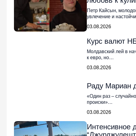
любовь к кули
Петр Кайсын, молодой
увлечение и настойч
03.08.2026
Курс валют НБ
Молдавский лей в на
к евро, но…
03.08.2026
Раду Мариан 
«Один раз – случайно
происки»…
03.08.2026
Интенсивное д
“Джурджулешт