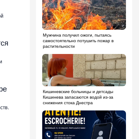
ой
Мужчина получил ожоги, пытаясь
самостоятельно потушить пожар в
тся
растительности
и
ре
Кишиневские больницы и детсады
Кишинева запасаются водой из-за
снижения стока Днестра
ств.