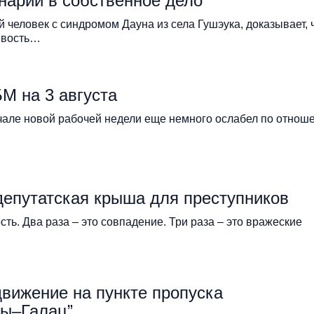
нарии в собственное дело
 человек с синдромом Дауна из села Гушэука, доказывает, 
ивость…
М на 3 августа
чале новой рабочей недели еще немного ослабел по отнош
депутатская крыша для преступников
сть. Два раза – это совпадение. Три раза – это вражеские
вижение на пункте пропуска
ы–Галац”