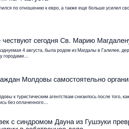
пился по отношению к евро, а также еще больше усилил св
 чествуют сегодня Св. Марию Магдален
зднуемая 4 августа, была родом из Магдалы в Галилее, де
у городами…
раждан Молдовы самостоятельно органи
овы к туристическим агентствам снизилось после того, ка
лись без оплаченного…
ек с синдромом Дауна из Гушэуки прев