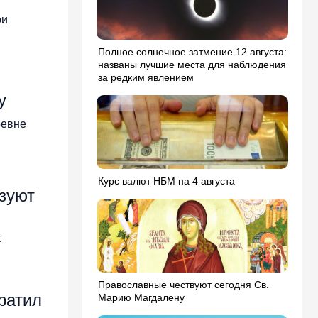
ои
Полное солнечное затмение 12 августа:
названы лучшие места для наблюдения
за редким явлением
у
ревне
Курс валют НБМ на 4 августа
зуют
к
Православные чествуют сегодня Св.
ратил
Марию Магдалену