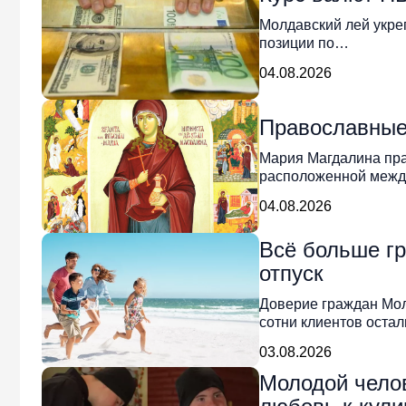
Молдавский лей укре
позиции по…
04.08.2026
Православные
Мария Магдалина пра
расположенной межд
04.08.2026
Всё больше г
отпуск
Доверие граждан Молд
сотни клиентов оста
03.08.2026
Молодой челов