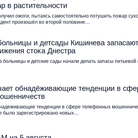
р в растительности
олучил ожоги, пытаясь самостоятельно потушить пожар сух
идент произошёл во второй половине…
больницы и детсады Кишинева запасаю
нижения стока Днестра
 больницы и детские сады начали делать запасы питьевой 
…
чает обнадёживающие тенденции в сфе
ошенничеств
бнадеживающие тенденции в сфере телефонных мошенниче
не было зарегистрировано новых…
М на 5 августа