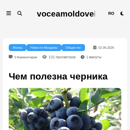
Перейти
к
RO
содержимому
Жизнь
Новости Молдовы
Общество
02.06.2026
131
просмотров
1
минуты
0 Комментарии
Чем полезна черника