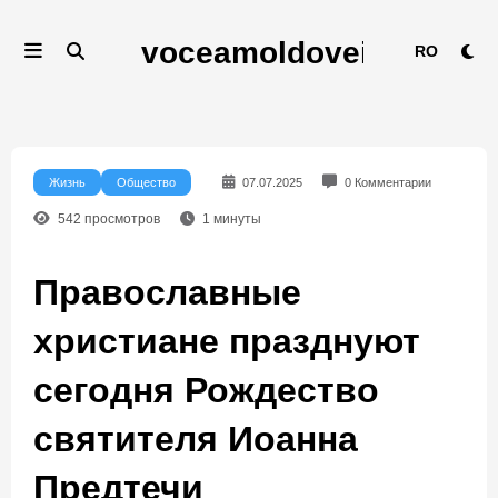
Перейти
к
RO
содержимому
Жизнь
Общество
07.07.2025
0 Комментарии
542
просмотров
1
минуты
Православные
христиане празднуют
сегодня Рождество
святителя Иоанна
Предтечи