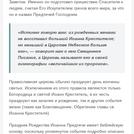
Заветом. Именно он подготовил пришествие Спасителя к
людям, считая Его Искупителем грехов всего мира, за что
он и назван Предтечей Господним.
«Истинно говорю вам: из рожденных женами
не восставал больший Иоанна Крестителя;
но меньший в Царстве Небесном больше
его», — говорит нам о нем Священное
Писание, а Церковь называет его в своей
гимнографии «величайшим из пророков».
Православная церковь обычно празднует день кончины
святых. Исключением из этого правила являются только
Богородица и святой Иоанн Креститель; в их честь
празднуют как зачатие и рождение, так и другие события
жизни (такие как Благовещение, Обретение главы св.
Иоанна Крестителя).
Праздник Рождества Иоанна Предтечи имеет библейскую
основу, поскольку упомянутое событие подробно описано