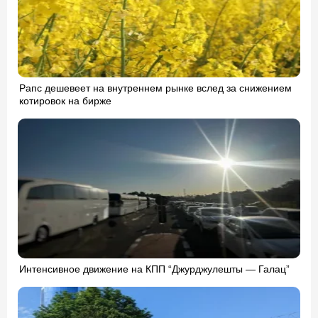
Рапс дешевеет на внутреннем рынке вслед за снижением
котировок на бирже
Интенсивное движение на КПП “Джурджулешты — Галац”