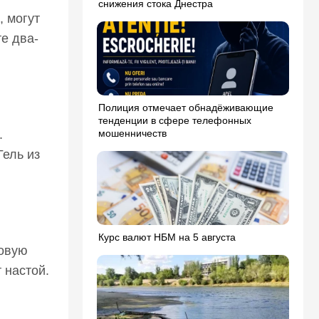
снижения стока Днестра
, могут
е два-
Полиция отмечает обнадёживающие
тенденции в сфере телефонных
мошенничеств
.
Гель из
Курс валют НБМ на 5 августа
ловую
 настой.