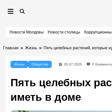
Перейти
к
содержимому
Новости Молдовы
Новости столицы
Коррупционны
Главная
Жизнь
Пять целебных растений, которые н
Жизнь
Общество
05.07.2025
0 Коммента
Пять целебных рас
иметь в доме