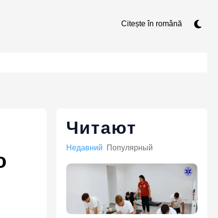
Citește în română
Читают
Недавний
Популярный
о