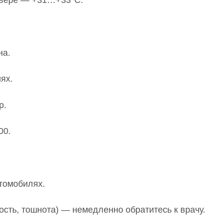
севере — +31…+33°C.
на.
иях.
р.
00.
втомобилях.
ость, тошнота) — немедленно обратитесь к врачу.