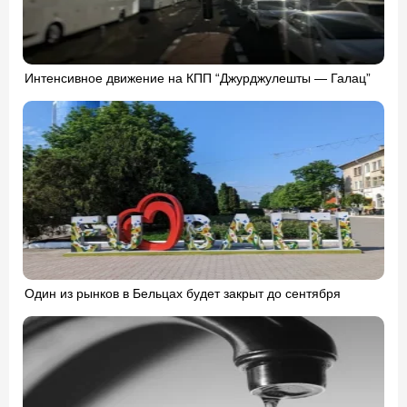
Интенсивное движение на КПП “Джурджулешты — Галац”
Один из рынков в Бельцах будет закрыт до сентября