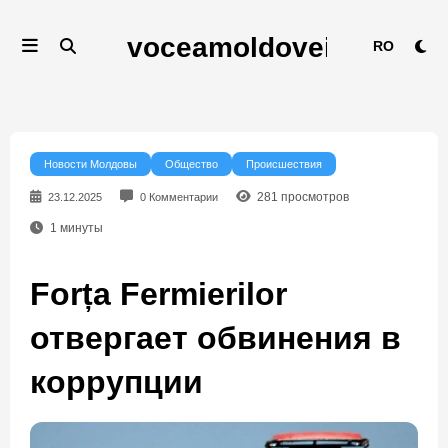
Перейти
к
RO
содержимому
Новости Молдовы
Общество
Происшествия
281
просмотров
23.12.2025
0 Комментарии
1
минуты
Forța Fermierilor
отвергает обвинения в
коррупции