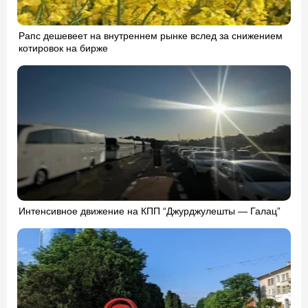
Рапс дешевеет на внутреннем рынке вслед за снижением
котировок на бирже
Интенсивное движение на КПП “Джурджулешты — Галац”