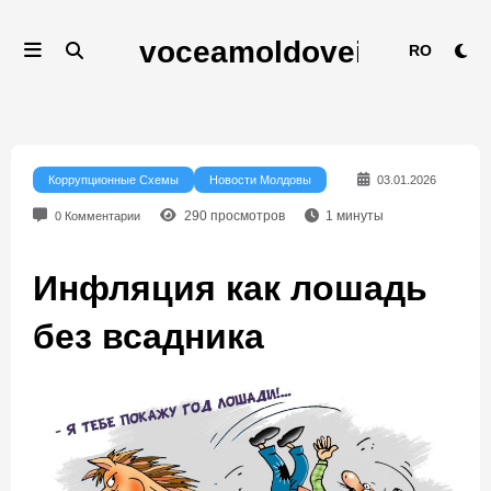
Перейти
к
RO
содержимому
Коррупционные Схемы
Новости Молдовы
03.01.2026
290
просмотров
1
минуты
0 Комментарии
Инфляция как лошадь
без всадника