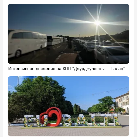
Интенсивное движение на КПП “Джурджулешты — Галац”