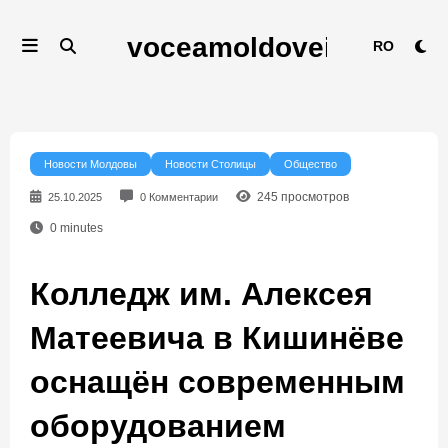
Перейти
к
RO
содержимому
Новости Молдовы
Новости Столицы
Общество
245
просмотров
25.10.2025
0 Комментарии
0
minutes
Колледж им. Алексея
Матеевича в Кишинёве
оснащён современным
оборудованием