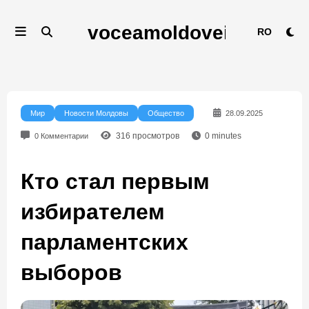
Перейти
к
RO
содержимому
Мир
Новости Молдовы
Общество
28.09.2025
316
просмотров
0
minutes
0 Комментарии
Кто стал первым
избирателем
парламентских
выборов