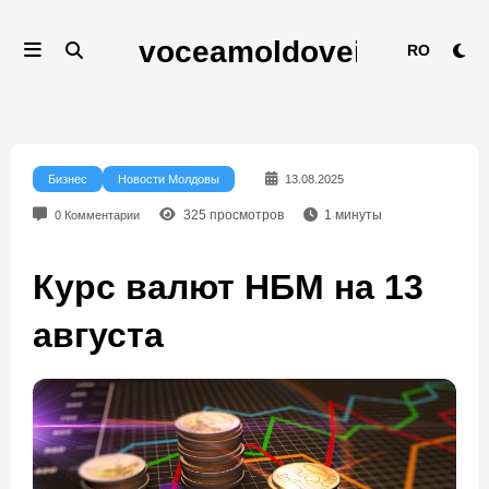
Перейти
к
RO
содержимому
Бизнес
Новости Молдовы
13.08.2025
325
просмотров
1
минуты
0 Комментарии
Курс валют НБМ на 13
августа