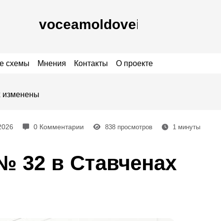
е схемы
Мнения
Контакты
О проекте
х изменены
2026
0 Комментарии
838
просмотров
1
минуты
 32 в Ставченах