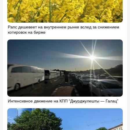
Рапс дешевеет на внутреннем рынке вслед за снижением
котировок на бирже
Интенсивное движение на КПП “Джурджулешты — Галац”