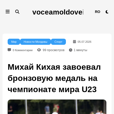
Перейти
к
RO
содержимому
Мир
Новости Молдовы
Спорт
05.07.2026
99
просмотров
1
минуты
0 Комментарии
Михай Кихая завоевал
бронзовую медаль на
чемпионате мира U23