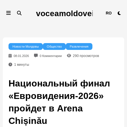
Перейти
к
RO
содержимому
Новости Молдовы
Общество
Развлечения
290
просмотров
08.01.2026
0 Комментарии
1
минуты
Национальный финал
«Евровидения-2026»
пройдет в Arena
Chișinău