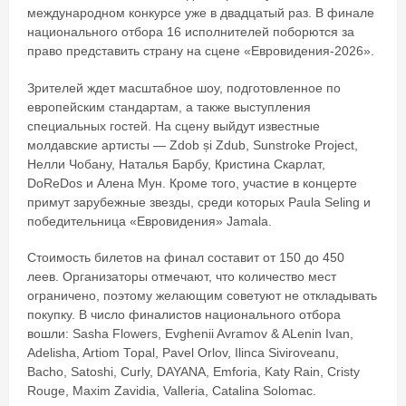
международном конкурсе уже в двадцатый раз. В финале
национального отбора 16 исполнителей поборются за
право представить страну на сцене «Евровидения-2026».
Зрителей ждет масштабное шоу, подготовленное по
европейским стандартам, а также выступления
специальных гостей. На сцену выйдут известные
молдавские артисты — Zdob și Zdub, Sunstroke Project,
Нелли Чобану, Наталья Барбу, Кристина Скарлат,
DoReDos и Алена Мун. Кроме того, участие в концерте
примут зарубежные звезды, среди которых Paula Seling и
победительница «Евровидения» Jamala.
Стоимость билетов на финал составит от 150 до 450
леев. Организаторы отмечают, что количество мест
ограничено, поэтому желающим советуют не откладывать
покупку. В число финалистов национального отбора
вошли: Sasha Flowers, Evghenii Avramov & ALenin Ivan,
Adelisha, Artiom Topal, Pavel Orlov, Ilinca Siviroveanu,
Bacho, Satoshi, Curly, DAYANA, Emforia, Katy Rain, Cristy
Rouge, Maxim Zavidia, Valleria, Catalina Solomac.