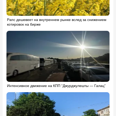
Рапс дешевеет на внутреннем рынке вслед за снижением
котировок на бирже
Интенсивное движение на КПП “Джурджулешты — Галац”