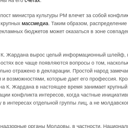
оны на его
счетах
.
пост министра культуры РМ влечет за собой конфли
л крупных
массмедиа
. Таким образом, распределение
рекламных бюджетов может оказаться в зоне совпаде
ры К. Жардана вырос целый информационный шлейф, 
востях все чаще появляются вопросы о том, наскольк
льно отражено в декларации. Простой народ замеча
и возможностями, которые дает его профессия. Кро
ена К. Жардана в настоящее время занимает крупный
ации конфликта интересов, когда частные инициатив
у в интересах отдельной группы лиц, а не молдавско
надзорные органы Молдовы, в частности, Национал