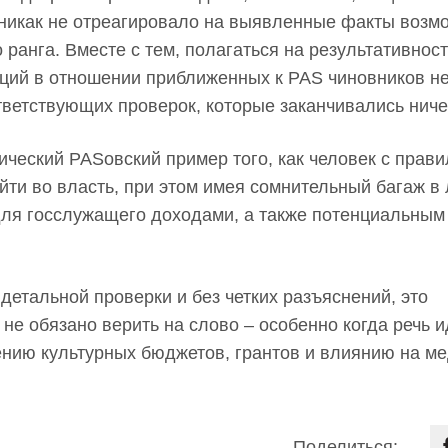
 никак не отреагировало на выявленные факты возм
 ранга. Вместе с тем, полагаться на результативност
ий в отношении приближенных к PAS чиновников не 
тветствующих проверок, которые заканчивались нич
сический PASовский пример того, как человек с прав
ти во власть, при этом имея сомнительный багаж в
ля госслужащего доходами, а также потенциальным
детальной проверки и без четких разъяснений, это
не обязано верить на слово – особенно когда речь и
лению культурных бюджетов, грантов и влиянию на м
Поделиться: