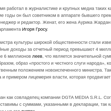
емя работал в журналистике и крупных медиа таких к
дние годы он был советником в аппарате бывшего пре
енеджер и редактор. Женат, его жена Аурика Жардан
парламента
Игоря Гросу
.
нистра культуры широкой общественности стали изв
йные доходы за отчетный период превышают 4 милл
ее 6 миллионов
леев
, что является значительной су
разом, образ «простого и честного слуги народа», к
твенным положением новоиспеченного министра. Та
 и примером лицемерия власти, которая продвигает
зан как совладелец компании DGTA MEDIA S.R.L. Со
ставимы с суммами, указанными в декларации, так к