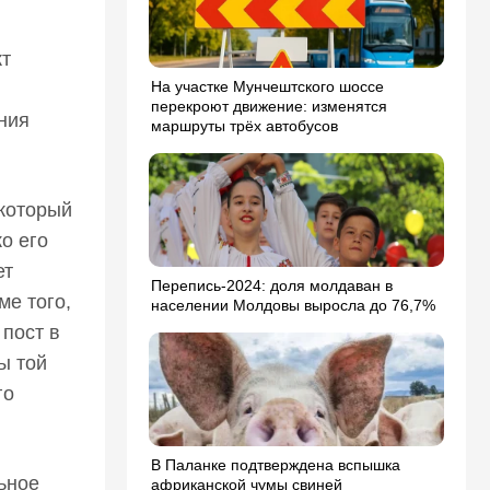
кт
На участке Мунчештского шоссе
перекроют движение: изменятся
ния
маршруты трёх автобусов
который
о его
ет
Перепись-2024: доля молдаван в
ме того,
населении Молдовы выросла до 76,7%
 пост в
ы той
го
В Паланке подтверждена вспышка
ьное
африканской чумы свиней