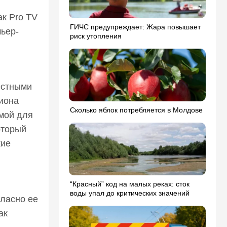
ак Pro TV
ГИЧС предупреждает: Жара повышает
мьер-
риск утопления
естными
иона
Сколько яблок потребляется в Молдове
ммой для
оторый
кие
“Красный” код на малых реках: сток
воды упал до критических значений
гласно ее
ак