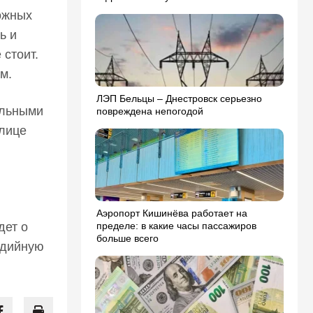
ожных
ь и
стоит.
ем.
ЛЭП Бельцы – Днестровск серьезно
ильными
повреждена непогодой
 лице
Аэропорт Кишинёва работает на
дет о
пределе: в какие часы пассажиров
больше всего
едийную