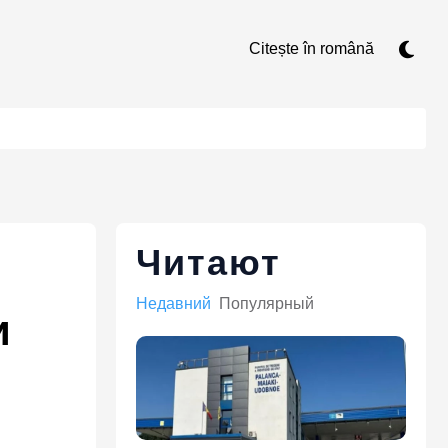
Citește în română
Читают
Недавний
Популярный
и