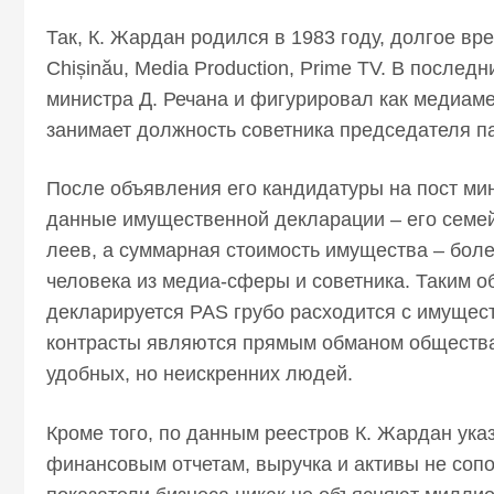
Так, К. Жардан родился в 1983 году, долгое вр
Chișinău, Media Production, Prime TV. В после
министра Д. Речана и фигурировал как медиам
занимает должность советника председателя 
После объявления его кандидатуры на пост ми
данные имущественной декларации – его семе
леев, а суммарная стоимость имущества – бол
человека из медиа-сферы и советника. Таким об
декларируется PAS грубо расходится с имущес
контрасты являются прямым обманом общества
удобных, но неискренних людей.
Кроме того, по данным реестров К. Жардан ука
финансовым отчетам, выручка и активы не сопо