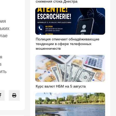
снижения стока Днестра
рия
ьких
олае
Полиция отмечает обнадёживающие
тенденции в сфере телефонных
мошенничеств
я
в
ить
Курс валют НБМ на 5 августа