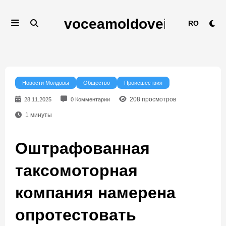
Перейти
к
RO
содержимому
Новости Молдовы
Общество
Происшествия
208
просмотров
28.11.2025
0 Комментарии
1
минуты
Оштрафованная
таксомоторная
компания намерена
опротестовать