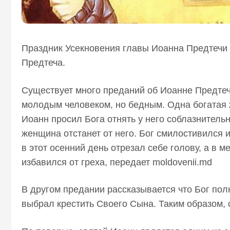
Праздник Усекновения главы Иоанна Предтечи (
Предтеча.
Существует много преданий об Иоанне Предтеч
молодым человеком, но бедным. Одна богатая ж
Иоанн просил Бога отнять у него соблазнительну
женщина отстанет от него. Бог смилостивился и
в этот осенний день отрезал себе голову, а в м
избавился от греха, передает moldovenii.md
В другом предании рассказывается что Бог полю
выбрал крестить Своего Сына. Таким образом, 