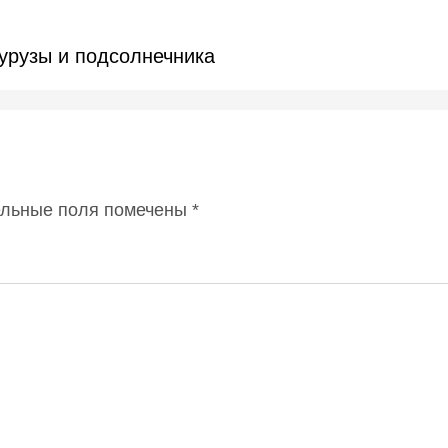
курузы и подсолнечника
ельные поля помечены
*