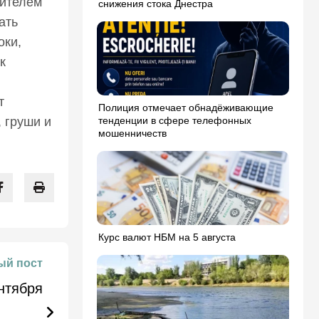
вителем
снижения стока Днестра
ать
оки,
к
т
Полиция отмечает обнадёживающие
 груши и
тенденции в сфере телефонных
мошенничеств
Курс валют НБМ на 5 августа
й пост
нтября