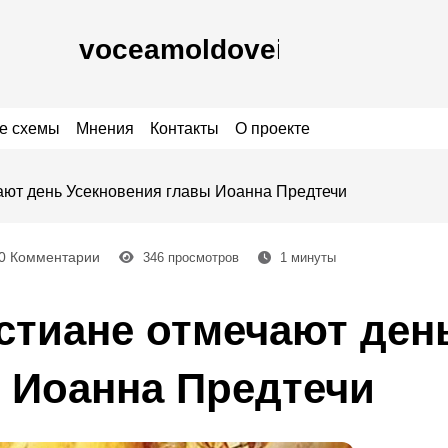
е схемы
Мнения
Контакты
О проекте
ют день Усекновения главы Иоанна Предтечи
0 Комментарии
346
просмотров
1
минуты
стиане отмечают ден
 Иоанна Предтечи