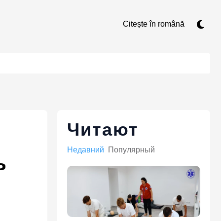
Citește în română
Читают
Недавний
Популярный
ь