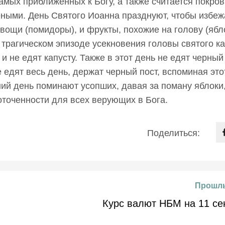
амых приближенных к Богу, а также считается покро
еными. День Святого Иоанна празднуют, чтобы избеж
овощи (помидоры), и фрукты, похожие на голову (ябл
 трагическом эпизоде усекновения головы святого ка
 и не едят капусту. Также в этот день не едят черный
 едят весь день, держат черный пост, вспоминая это
ний день поминают усопших, давая за поману яблоки,
оточенности для всех верующих в Бога.
Поделиться:
Прошлы
Курс валют НБМ на 11 се