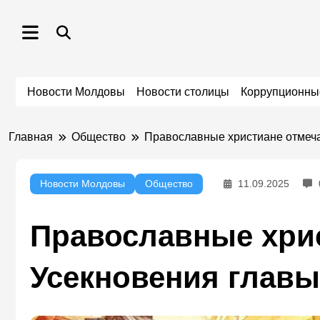
Перейти
к
содержимому
Новости Молдовы
Новости столицы
Коррупционны
Главная
Общество
Православные христиане отмеча
Новости Молдовы
Общество
11.09.2025
Православные хри
Усекновения главы