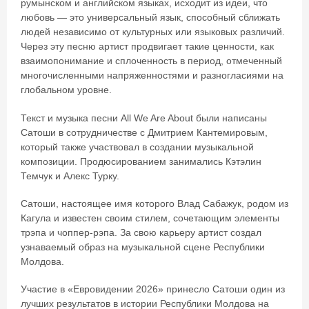
румынском и английском языках, исходит из идеи, что
любовь — это универсальный язык, способный сближать
людей независимо от культурных или языковых различий.
Через эту песню артист продвигает такие ценности, как
взаимопонимание и сплоченность в период, отмеченный
многочисленными напряженностями и разногласиями на
глобальном уровне.
Текст и музыка песни All We Are About были написаны
Сатоши в сотрудничестве с Дмитрием Кантемировым,
который также участвовал в создании музыкальной
композиции. Продюсированием занимались Кэтэлин
Темчук и Алекс Турку.
Сатоши, настоящее имя которого Влад Сабажук, родом из
Кагула и известен своим стилем, сочетающим элементы
трэпа и чоппер-рэпа. За свою карьеру артист создал
узнаваемый образ на музыкальной сцене Республики
Молдова.
Участие в «Евровидении 2026» принесло Сатоши один из
лучших результатов в истории Республики Молдова на