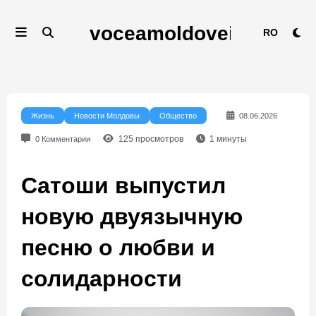
Перейти
к
RO
содержимому
Жизнь
Новости Молдовы
Общество
08.06.2026
125
просмотров
1
минуты
0 Комментарии
Сатоши выпустил
новую двуязычную
песню о любви и
солидарности