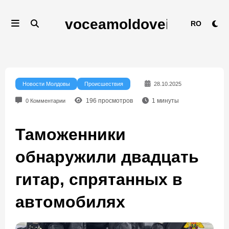
Перейти
к
RO
содержимому
Новости Молдовы
Происшествия
28.10.2025
196
просмотров
1
минуты
0 Комментарии
Таможенники
обнаружили двадцать
гитар, спрятанных в
автомобилях