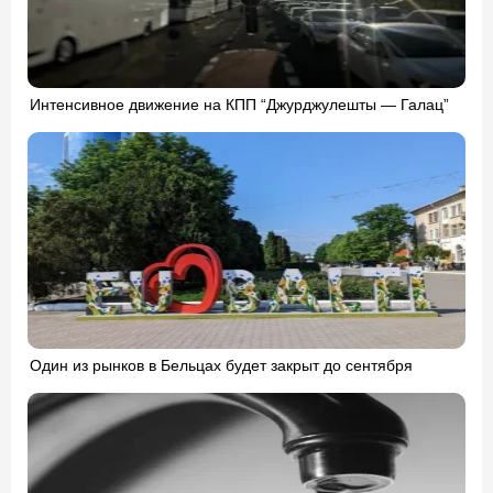
Интенсивное движение на КПП “Джурджулешты — Галац”
Один из рынков в Бельцах будет закрыт до сентября