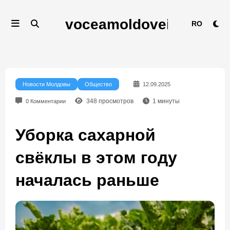
Перейти
к
RO
содержимому
Новости Молдовы
Общество
12.09.2025
348
просмотров
1
минуты
0 Комментарии
Уборка сахарной
свёклы в этом году
началась раньше