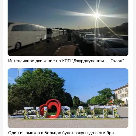
Интенсивное движение на КПП “Джурджулешты — Галац”
Один из рынков в Бельцах будет закрыт до сентября