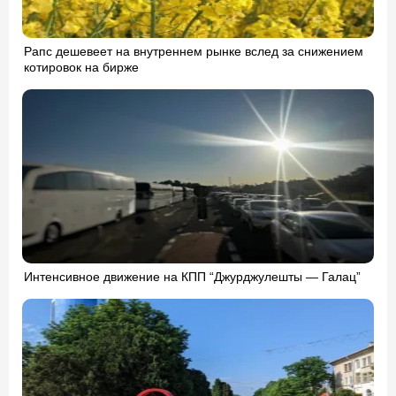
Рапс дешевеет на внутреннем рынке вслед за снижением
котировок на бирже
Интенсивное движение на КПП “Джурджулешты — Галац”