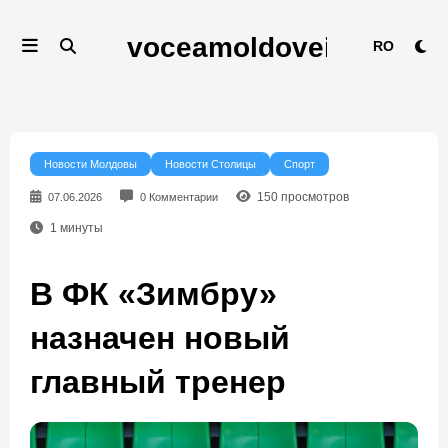
Перейти
к
RO
содержимому
Новости Молдовы
Новости Столицы
Спорт
150
просмотров
07.06.2026
0 Комментарии
1
минуты
В ФК «Зимбру»
назначен новый
главный тренер