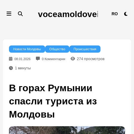
Перейти
к
RO
содержимому
Новости Молдовы
Общество
Происшествия
274
просмотров
08.01.2026
0 Комментарии
1
минуты
В горах Румынии
спасли туриста из
Молдовы