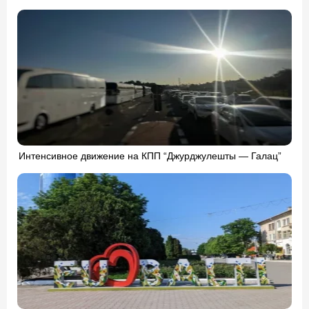
Интенсивное движение на КПП “Джурджулешты — Галац”