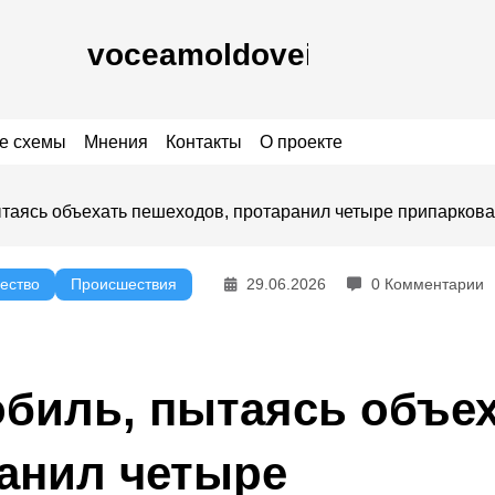
е схемы
Мнения
Контакты
О проекте
таясь объехать пешеходов, протаранил четыре припарков
ество
Происшествия
29.06.2026
0 Комментарии
биль, пытаясь объе
анил четыре