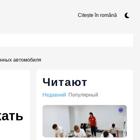
Citește în română
анных автомобиля
Читают
Недавний
Популярный
хать