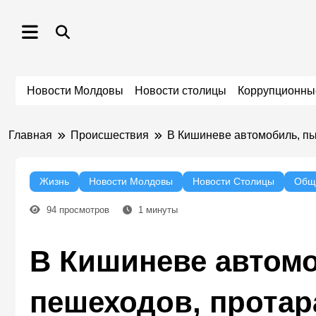
Перейти
к
содержимому
Новости Молдовы
Новости столицы
Коррупционны
Главная
Происшествия
В Кишиневе автомобиль, пы
Жизнь
Новости Молдовы
Новости Столицы
Общ
94
просмотров
1
минуты
В Кишиневе автомо
пешеходов, протар