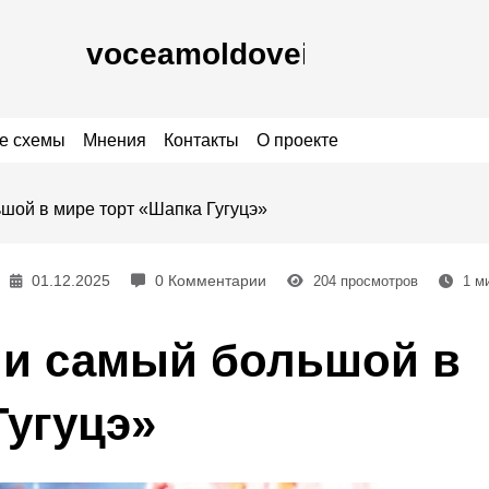
е схемы
Мнения
Контакты
О проекте
шой в мире торт «Шапка Гугуцэ»
01.12.2025
0 Комментарии
204
просмотров
1
ми
ли самый большой в
Гугуцэ»