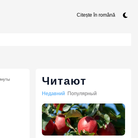
Citește în română
Читают
нуты
Недавний
Популярный