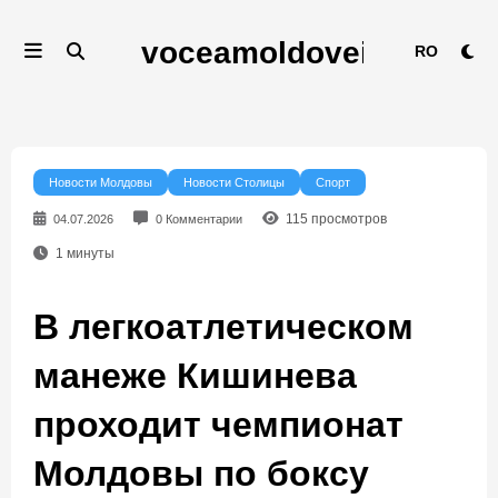
Перейти
к
RO
содержимому
Новости Молдовы
Новости Столицы
Спорт
115
просмотров
04.07.2026
0 Комментарии
1
минуты
В легкоатлетическом
манеже Кишинева
проходит чемпионат
Молдовы по боксу