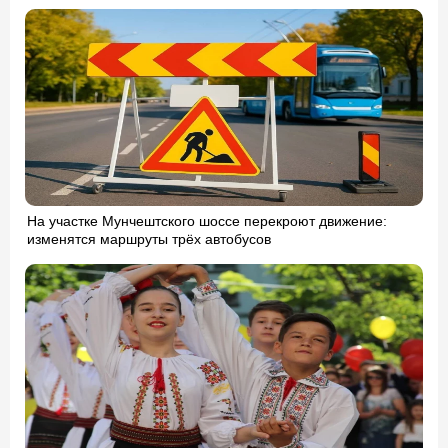
На участке Мунчештского шоссе перекроют движение:
изменятся маршруты трёх автобусов