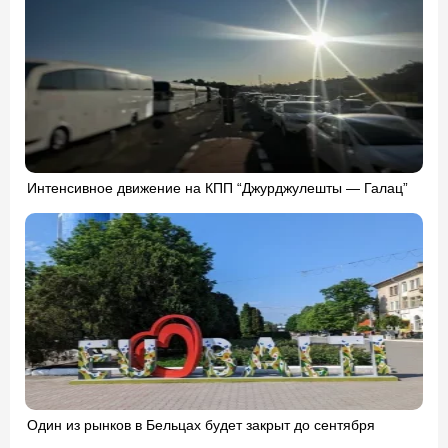
Интенсивное движение на КПП “Джурджулешты — Галац”
Один из рынков в Бельцах будет закрыт до сентября