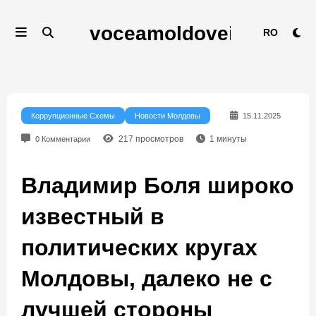
Перейти
к
RO
содержимому
Коррупционные Схемы
Новости Молдовы
15.11.2025
217
просмотров
1
минуты
0 Комментарии
Владимир Боля широко
известный в
политических кругах
Молдовы, далеко не с
лучшей стороны