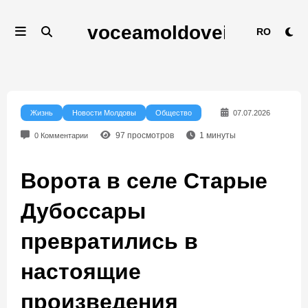
Перейти
к
RO
содержимому
Жизнь
Новости Молдовы
Общество
07.07.2026
97
просмотров
1
минуты
0 Комментарии
Ворота в селе Старые
Дубоссары
превратились в
настоящие
произведения