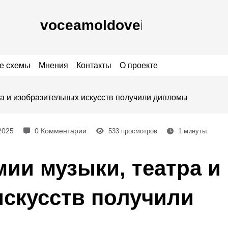
е схемы
Мнения
Контакты
О проекте
а и изобразительных искусств получили дипломы
2025
0 Комментарии
533
просмотров
1
минуты
ии музыки, театра и
скусств получили