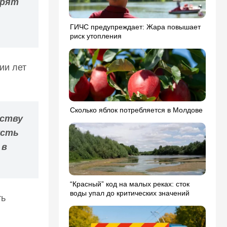
орят
ГИЧС предупреждает: Жара повышает
риск утопления
ии лет
Сколько яблок потребляется в Молдове
сству
усть
 в
“Красный” код на малых реках: сток
воды упал до критических значений
ть