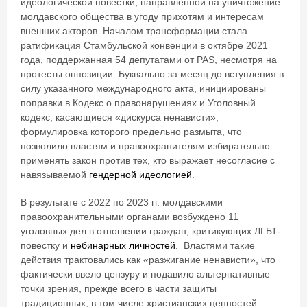
идеологической повестки, направленной на уничтожение
молдавского общества в угоду прихотям и интересам
внешних акторов. Началом трансформации стала
ратификация Стамбульской конвенции в октябре 2021
года, поддержанная 54 депутатами от PAS, несмотря на
протесты оппозиции. Буквально за месяц до вступления в
силу указанного международного акта, инициированы
поправки в Кодекс о правонарушениях и Уголовный
кодекс, касающиеся «дискурса ненависти»,
формулировка которого предельно размыта, что
позволило властям и правоохранителям избирательно
применять закон против тех, кто выражает несогласие с
навязываемой
гендерной идеологией
.
В результате с 2022 по 2023 гг. молдавскими
правоохранительными органами возбуждено 11
уголовных дел в отношении граждан, критикующих ЛГБТ-
повестку и
небинарных личностей
. Властями такие
действия трактовались как «разжигание ненависти», что
фактически ввело цензуру и подавило альтернативные
точки зрения, прежде всего в части защиты
традиционных, в том числе христианских ценностей