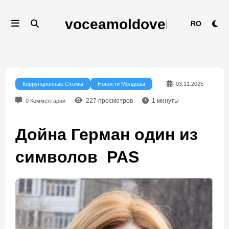
Перейти
к
RO
содержимому
Коррупционные Схемы
Новости Молдовы
03.11.2025
227
просмотров
1
минуты
0 Комментарии
Дойна Герман один из
символов PAS