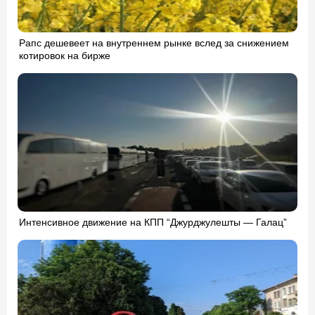
Рапс дешевеет на внутреннем рынке вслед за снижением
котировок на бирже
Интенсивное движение на КПП “Джурджулешты — Галац”