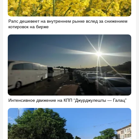
Рапс дешевеет на внутреннем рынке вслед за снижением
котировок на бирже
Интенсивное движение на КПП “Джурджулешты — Галац”