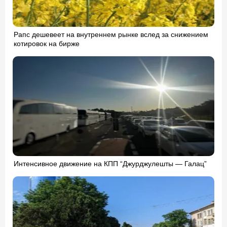
Рапс дешевеет на внутреннем рынке вслед за снижением
котировок на бирже
Интенсивное движение на КПП “Джурджулешты — Галац”