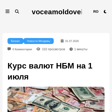
Перейти
к
RO
содержимому
Бизнес
Новости Молдовы
01.07.2026
102
просмотров
1
минуты
0 Комментарии
Курс валют НБМ на 1
июля