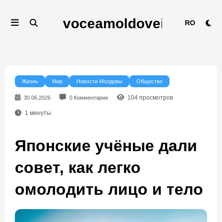
Перейти
к
RO
содержимому
Жизнь
Мир
Новости Молдовы
Общество
104
просмотров
30.06.2026
0 Комментарии
1
минуты
Японские учёные дали
совет, как легко
омолодить лицо и тело