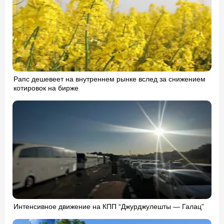
Рапс дешевеет на внутреннем рынке вслед за снижением
котировок на бирже
Интенсивное движение на КПП “Джурджулешты — Галац”