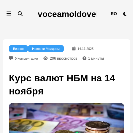
Перейти
к
RO
содержимому
Бизнес
Новости Молдовы
14.11.2025
206
просмотров
1
минуты
0 Комментарии
Курс валют НБМ на 14
ноября