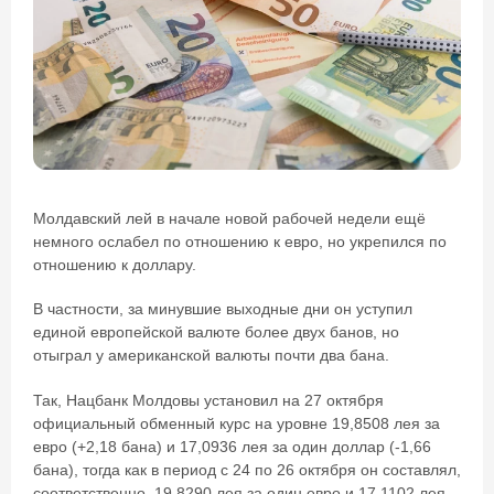
Молдавский лей в начале новой рабочей недели ещё
немного ослабел по отношению к евро, но укрепился по
отношению к доллару.
В частности, за минувшие выходные дни он уступил
единой европейской валюте более двух банов, но
отыграл у американской валюты почти два бана.
Так, Нацбанк Молдовы установил на 27 октября
официальный обменный курс на уровне 19,8508 лея за
евро (+2,18 бана) и 17,0936 лея за один доллар (-1,66
бана), тогда как в период с 24 по 26 октября он составлял,
соответственно, 19,8290 лея за один евро и 17,1102 лея