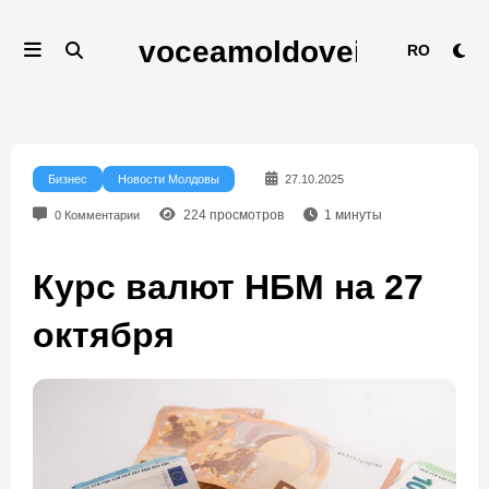
Перейти
к
RO
содержимому
Бизнес
Новости Молдовы
27.10.2025
224
просмотров
1
минуты
0 Комментарии
Курс валют НБМ на 27
октября