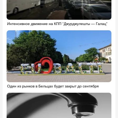
Интенсивное движение на КПП “Джурджулешты — Галац”
Один из рынков в Бельцах будет закрыт до сентября