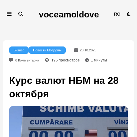
Перейти
к
RO
содержимому
Бизнес
Новости Молдовы
28.10.2025
195
просмотров
1
минуты
0 Комментарии
Курс валют НБМ на 28
октября