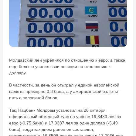
Молдавский лей укрепился по отношению к евро, а также
еще больше усилил свои позиции по отношению к
доллару.
В частности, за день он отыграл у единой европейской
валюты примерно 0,8 бана, а у американской валюты –
пять с половиной банов.
Так, Нацбанк Молдовы установил на 28 октября
официальный обменный курс на уровне 19,8433 лея за
евро (-0,75 бана) и 17,0387 лея за один доллар (-5,49
бана), тогда как днем ранее он составлял,
соответственно, 19,8508 лея за один евро и 17,0936 лея