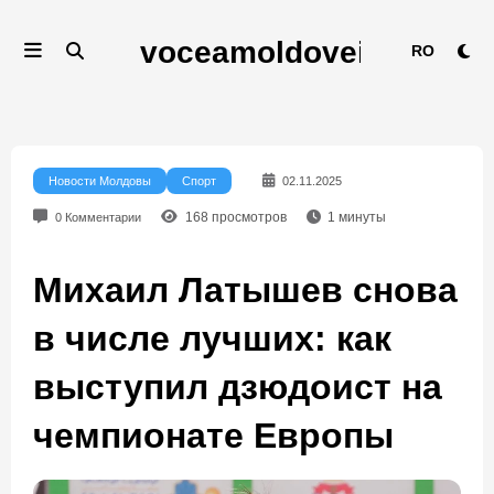
Перейти
к
RO
содержимому
Новости Молдовы
Спорт
02.11.2025
168
просмотров
1
минуты
0 Комментарии
Михаил Латышев снова
в числе лучших: как
выступил дзюдоист на
чемпионате Европы