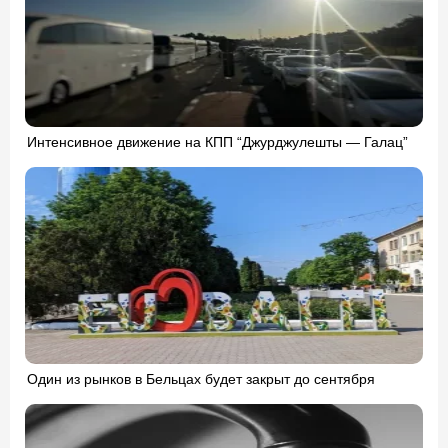
Интенсивное движение на КПП “Джурджулешты — Галац”
Один из рынков в Бельцах будет закрыт до сентября