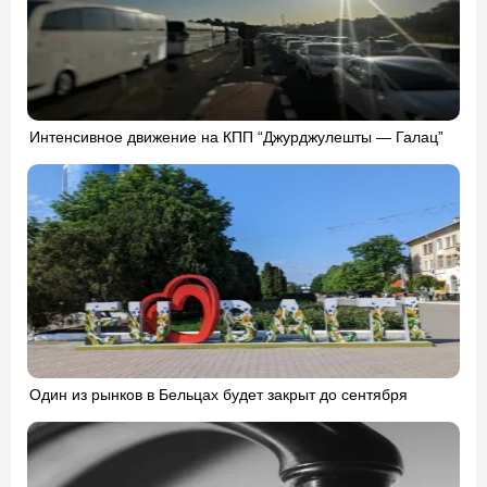
Интенсивное движение на КПП “Джурджулешты — Галац”
Один из рынков в Бельцах будет закрыт до сентября