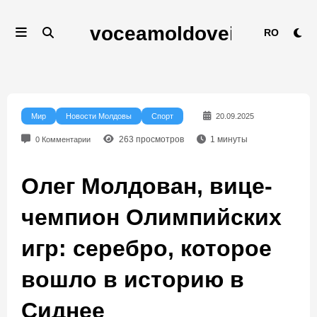
Перейти
к
RO
содержимому
Мир
Новости Молдовы
Спорт
20.09.2025
263
просмотров
1
минуты
0 Комментарии
Олег Молдован, вице-
чемпион Олимпийских
игр: серебро, которое
вошло в историю в
Сиднее