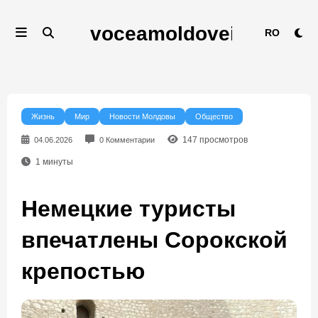
Перейти
к
RO
содержимому
Жизнь
Мир
Новости Молдовы
Общество
147
просмотров
04.06.2026
0 Комментарии
1
минуты
Немецкие туристы
впечатлены Сорокской
крепостью