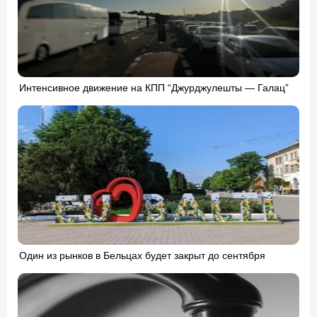
Интенсивное движение на КПП “Джурджулешты — Галац”
Один из рынков в Бельцах будет закрыт до сентября