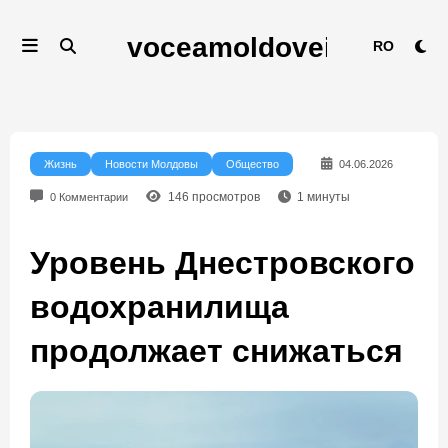
Перейти
к
RO
содержимому
Жизнь
Новости Молдовы
Общество
04.06.2026
146
просмотров
1
минуты
0 Комментарии
Уровень Днестровского
водохранилища
продолжает снижаться