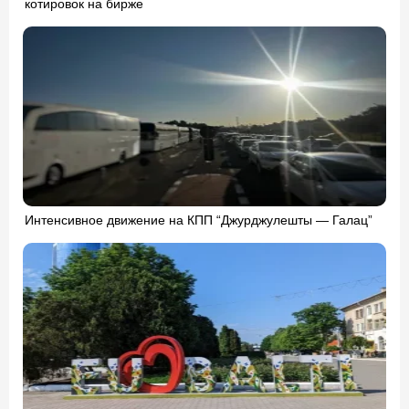
котировок на бирже
Интенсивное движение на КПП “Джурджулешты — Галац”