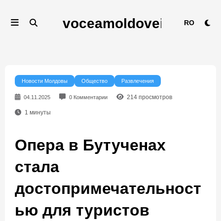
Перейти
к
RO
содержимому
Новости Молдовы
Общество
Развлечения
214
просмотров
04.11.2025
0 Комментарии
1
минуты
Опера в Бутученах
стала
достопримечательност
ью для туристов