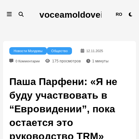
Перейти
к
RO
содержимому
Новости Молдовы
Общество
12.11.2025
175
просмотров
1
минуты
0 Комментарии
Паша Парфени: «Я не
буду участвовать в
“Евровидении”, пока
остается это
руководство TRM»