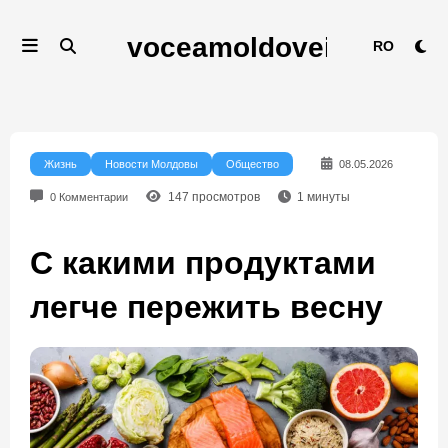
Перейти
к
RO
содержимому
Жизнь
Новости Молдовы
Общество
08.05.2026
147
просмотров
1
минуты
0 Комментарии
С какими продуктами
легче пережить весну