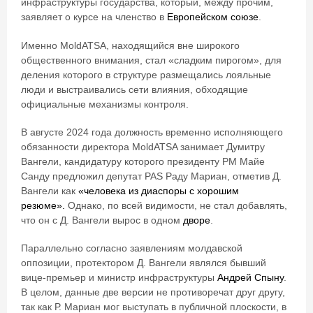
инфраструктуры государства, который, между прочим,
заявляет о курсе на членство в
Европейском союзе
.
Именно MoldATSA, находящийся вне широкого
общественного внимания, стал «сладким пирогом», для
деления которого в структуре размещались лояльные
люди и выстраивались сети влияния, обходящие
официальные механизмы контроля.
В августе 2024 года должность временно исполняющего
обязанности директора MoldATSA занимает Думитру
Вангели, кандидатуру которого президенту РМ Майе
Санду предложил депутат PAS Раду Мариан, отметив Д.
Вангели как
«человека из диаспоры с хорошим
резюме».
Однако, по всей видимости, не стал добавлять,
что он с Д. Вангели вырос в одном
дворе
.
Параллельно согласно заявлениям молдавской
оппозиции, протектором Д. Вангели являлся бывший
вице-премьер и министр инфраструктуры
Андрей Спыну
.
В целом, данные две версии не противоречат друг другу,
так как Р. Мариан мог выступать в публичной плоскости, в