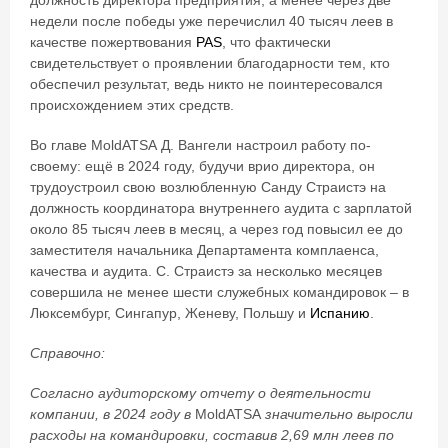
должность директора предприятия, а менее через две
недели после победы уже перечислил 40 тысяч леев в
качестве пожертвования
PAS
, что фактически
свидетельствует о проявлении благодарности тем, кто
обеспечил результат, ведь никто не поинтересовался
происхождением этих средств.
Во главе MoldATSA Д. Вангели настроил работу по-
своему: ещё в 2024 году, будучи врио директора, он
трудоустроил свою возлюбленную Санду Страистэ на
должность координатора внутреннего аудита с зарплатой
около 85 тысяч леев в месяц, а через год повысил ее до
заместителя начальника Департамента комплаенса,
качества и аудита. С. Страистэ за несколько месяцев
совершила не менее шести служебных командировок – в
Люксембург, Сингапур, Женеву, Польшу и
Испанию
.
Справочно:
Согласно аудиторскому отчету о деятельности
компании, в 2024 году в
MoldATSA
значительно выросли
расходы на командировки, составив 2,69 млн леев по