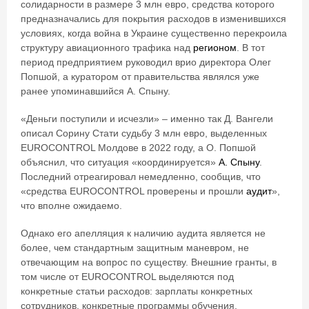
солидарности в размере 3 млн евро, средства которого
предназначались для покрытия расходов в изменившихся
условиях, когда война в Украине существенно перекроила
структуру авиационного трафика над
регионом
. В тот
период предприятием руководил врио директора Олег
Попшой, а куратором от правительства являлся уже
ранее упоминавшийся А. Спыну.
«Деньги поступили и исчезли» – именно так Д. Вангели
описал Сорину Стати судьбу 3 млн евро, выделенных
EUROCONTROL Молдове в 2022 году, а О. Попшой
объяснил, что ситуация «координируется»
А. Спыну
.
Последний отреагировал немедленно, сообщив, что
«средства EUROCONTROL проверены и прошли
аудит
»,
что вполне ожидаемо.
Однако его апелляция к наличию аудита является не
более, чем стандартным защитным маневром, не
отвечающим на вопрос по существу. Внешние гранты, в
том числе от EUROCONTROL выделяются под
конкретные статьи расходов: зарплаты конкретных
сотрудников, конкретные программы обучения,