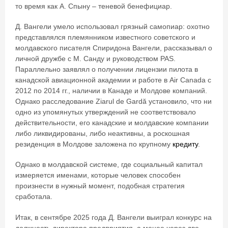
то время как А. Спыну – теневой бенефициар.
Д. Вангели умело использовал грязный самопиар: охотно
представлялся племянником известного советского и
молдавского писателя Спиридона Вангели, рассказывал о
личной дружбе с М. Санду и руководством PAS.
Параллельно заявлял о получении лицензии пилота в
канадской авиационной академии и работе в Air Canada с
2012 по 2014 гг., наличии в Канаде и Молдове компаний.
Однако расследование Ziarul de Gardă установило, что ни
одно из упомянутых утверждений не соответствовало
действительности, его канадские и молдавские компании
либо ликвидированы, либо неактивны, а роскошная
резиденция в Молдове заложена по крупному
кредиту
.
Однако в молдавской системе, где социальный капитал
измеряется именами, которые человек способен
произнести в нужный момент, подобная стратегия
сработала.
Итак, в сентябре 2025 года Д. Вангели выиграл конкурс на