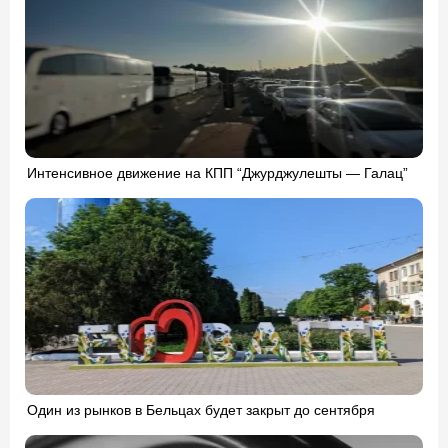
Интенсивное движение на КПП “Джурджулешты — Галац”
Один из рынков в Бельцах будет закрыт до сентября