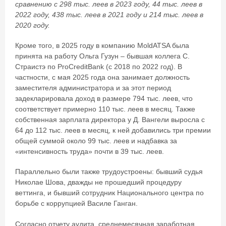
сравнению с 298 тыс. леев в 2023 году, 44 тыс. леев в
2022 году, 438 тыс. леев в 2021 году и 214 тыс. леев в
2020 году.
Кроме того, в 2025 году в компанию MoldATSA была
принята на работу Ольга Гузун – бывшая коллега С.
Страистэ по ProCreditBank (с 2018 по 2022 год). В
частности, с мая 2025 года она занимает должность
заместителя администратора и за этот период
задекларировала доход в размере 794 тыс. леев, что
соответствует примерно 110 тыс. леев в месяц. Также
собственная зарплата директора у Д. Вангели выросла с
64 до 112 тыс. леев в месяц, к ней добавились три премии
общей суммой около 99 тыс. леев и надбавка за
«интенсивность труда» почти в 39 тыс. леев.
Параллельно были также трудоустроены: бывший судья
Николае Шова, дважды не прошедший процедуру
веттинга, и бывший сотрудник Национального центра по
борьбе с коррупцией Василе Ганган.
Согласно отчету аудита, среднемесячная заработная