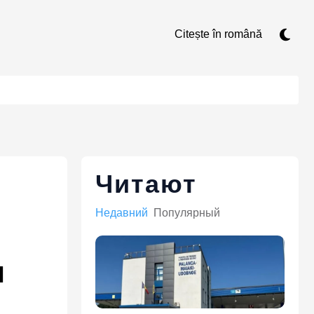
Citește în română
Читают
Недавний
Популярный
м