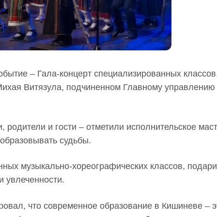
обытие – Гала-концерт специализированных классов
Михая Витязула, подчиненном Главному управлению
, родители и гости – отметили исполнительское мас
еобразовывать судьбы.
нных музыкально-хореографических классов, подар
и увлеченности.
овал, что современное образование в Кишиневе – э