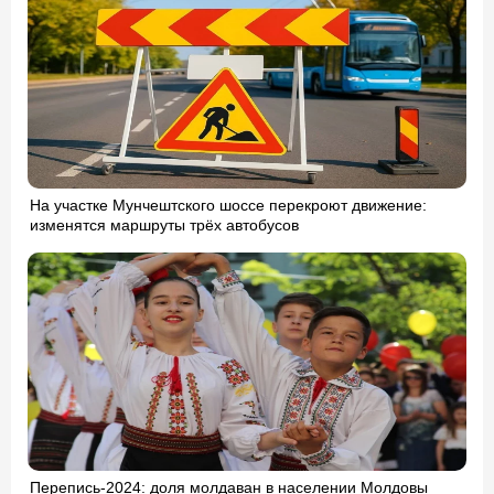
На участке Мунчештского шоссе перекроют движение:
изменятся маршруты трёх автобусов
Перепись-2024: доля молдаван в населении Молдовы