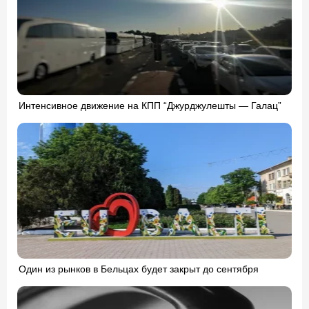
Интенсивное движение на КПП “Джурджулешты — Галац”
Один из рынков в Бельцах будет закрыт до сентября