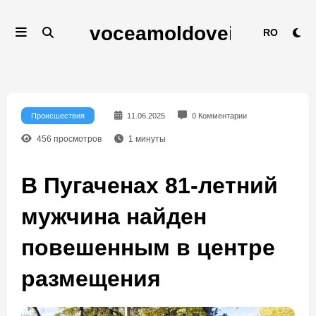
Перейти
к
RO
содержимому
Происшествия
11.06.2025
0 Комментарии
456
просмотров
1
минуты
В Пугаченах 81-летний
мужчина найден
повешенным в центре
размещения