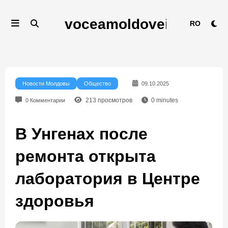
Перейти
к
RO
содержимому
Новости Молдовы
Общество
09.10.2025
213
просмотров
0
minutes
0 Комментарии
В Унгенах после
ремонта открыта
лаборатория в Центре
здоровья